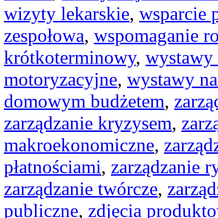
wizyty lekarskie
,
wsparcie 
zespołowa
,
wspomaganie r
krótkoterminowy
,
wystawy 
motoryzacyjne
,
wystawy n
domowym budżetem
,
zarzą
zarządzanie kryzysem
,
zarz
makroekonomiczne
,
zarząd
płatnościami
,
zarządzanie 
zarządzanie twórcze
,
zarząd
publiczne
,
zdjęcia produkt