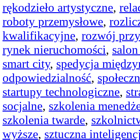
rękodzieło artystyczne
,
rela
roboty przemysłowe
,
rozli
kwalifikacyjne
,
rozwój prz
rynek nieruchomości
,
salon
smart city
,
spedycja międz
odpowiedzialność
,
społeczn
startupy technologiczne
,
st
socjalne
,
szkolenia menedże
szkolenia twarde
,
szkolnic
wyższe
,
sztuczna inteligenc