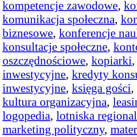
kompetencje zawodowe
,
ko
komunikacja społeczna
,
kom
biznesowe
,
konferencje na
konsultacje społeczne
,
kont
oszczędnościowe
,
kopiarki
inwestycyjne
,
kredyty kon
inwestycyjne
,
księga gości
,
kultura organizacyjna
,
leas
logopedia
,
lotniska regiona
marketing polityczny
,
mater