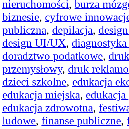
nieruchomości
,
burza móz
biznesie
,
cyfrowe innowacj
publiczna
,
depilacja
,
design
design UI/UX
,
diagnostyka
doradztwo podatkowe
,
dru
przemysłowy
,
druk reklam
dzieci szkolne
,
edukacja ek
edukacja miejska
,
edukacja
edukacja zdrowotna
,
festiw
ludowe
,
finanse publiczne
,