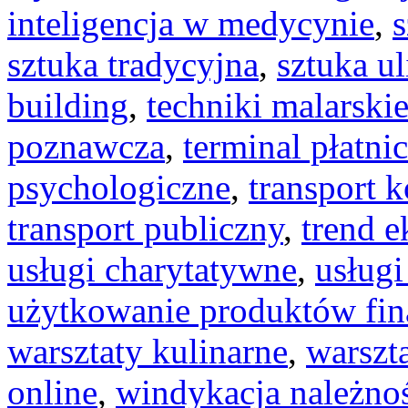
inteligencja w medycynie
,
s
sztuka tradycyjna
,
sztuka ul
building
,
techniki malarski
poznawcza
,
terminal płatni
psychologiczne
,
transport 
transport publiczny
,
trend 
usługi charytatywne
,
usług
użytkowanie produktów fi
warsztaty kulinarne
,
warszt
online
,
windykacja należno