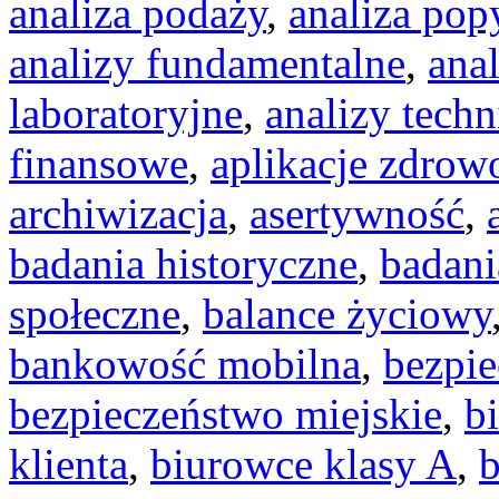
analiza podaży
,
analiza pop
analizy fundamentalne
,
ana
laboratoryjne
,
analizy techn
finansowe
,
aplikacje zdrow
archiwizacja
,
asertywność
,
badania historyczne
,
badani
społeczne
,
balance życiowy
bankowość mobilna
,
bezpi
bezpieczeństwo miejskie
,
b
klienta
,
biurowce klasy A
,
b