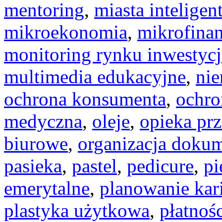
mentoring
,
miasta inteligen
mikroekonomia
,
mikrofina
monitoring rynku inwestycj
multimedia edukacyjne
,
nie
ochrona konsumenta
,
ochr
medyczna
,
oleje
,
opieka pr
biurowe
,
organizacja doku
pasieka
,
pastel
,
pedicure
,
pi
emerytalne
,
planowanie kar
plastyka użytkowa
,
płatnoś