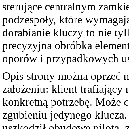
sterujące centralnym zamki
podzespoły, które wymagają
dorabianie kluczy to nie ty
precyzyjna obróbka elementu
oporów i przypadkowych us
Opis strony można oprzeć 
założeniu: klient trafiający 
konkretną potrzebę. Może 
zgubieniu jedynego klucza.
uszkodził obudowę pilota, z