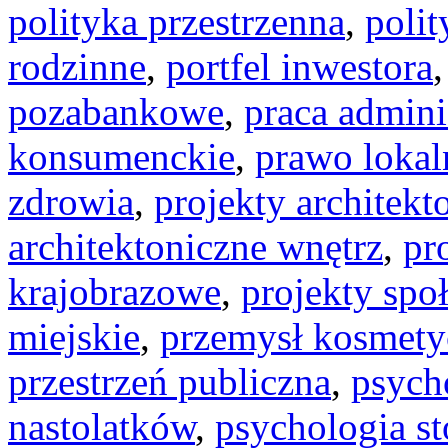
polityka przestrzenna
,
polit
rodzinne
,
portfel inwestora
pozabankowe
,
praca admini
konsumenckie
,
prawo lokal
zdrowia
,
projekty architekt
architektoniczne wnętrz
,
pr
krajobrazowe
,
projekty spo
miejskie
,
przemysł kosmety
przestrzeń publiczna
,
psych
nastolatków
,
psychologia s