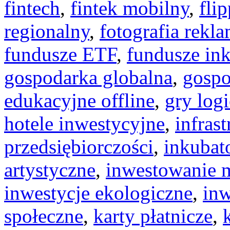
fintech
,
fintek mobilny
,
fli
regionalny
,
fotografia rekl
fundusze ETF
,
fundusze in
gospodarka globalna
,
gospo
edukacyjne offline
,
gry log
hotele inwestycyjne
,
infras
przedsiębiorczości
,
inkubat
artystyczne
,
inwestowanie 
inwestycje ekologiczne
,
inw
społeczne
,
karty płatnicze
,